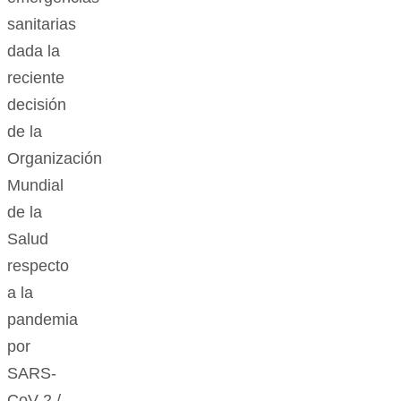
sanitarias
dada la
reciente
decisión
de la
Organización
Mundial
de la
Salud
respecto
a la
pandemia
por
SARS-
CoV-2 /