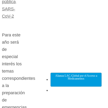
pública
,
SARS-
CoV-2
Para este
año será
de
especial
interés los
temas
Alianza LAC-Global por el Acceso a
correspondientes
Medicamentos
a la
preparación
de
emergencias