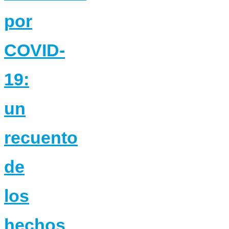
por
COVID-
19:
un
recuento
de
los
hechos