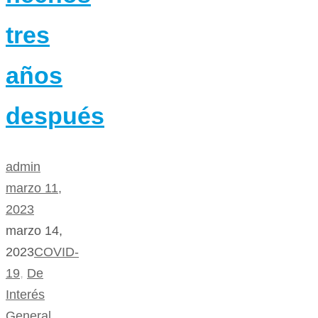
tres
años
después
admin
marzo 11,
2023
marzo 14,
2023
COVID-
19
,
De
Interés
General
,