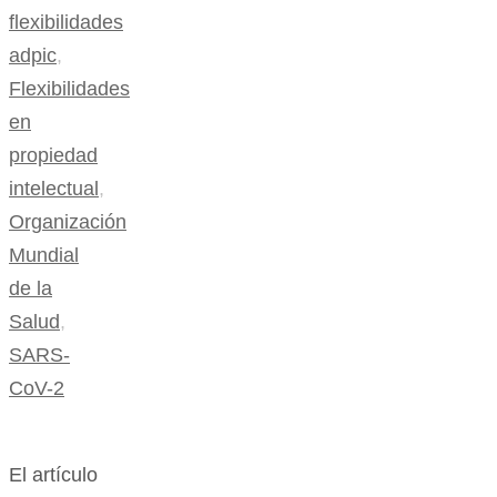
flexibilidades
adpic
,
Flexibilidades
en
propiedad
intelectual
,
Organización
Mundial
de la
Salud
,
SARS-
CoV-2
El artículo