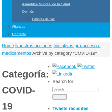
Asamblea Mundial de la Salud
Opinión
Píldoras de paz
Alianzas
Contacto
Home
Nuestras acciones
Iniciativas pro-acceso a
medicamentos
Archive by category "COVID-19"
Categoría:
Search for:
COVID-
Search
19
Tweets recientes