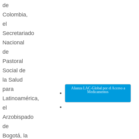
de
Colombia,
el
Secretariado
Nacional
de
Pastoral
Social de
la Salud
Alianza LAC-Global por el Acceso a
para
Medicamentos
Latinoamérica,
el
Arzobispado
de
Bogotá, la