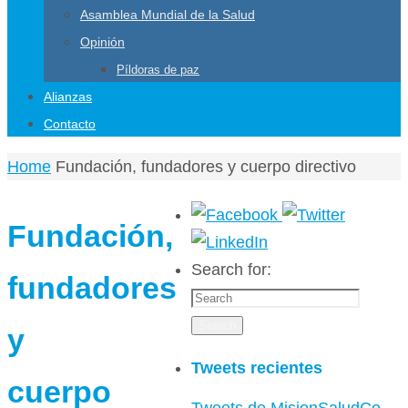
Asamblea Mundial de la Salud
Opinión
Píldoras de paz
Alianzas
Contacto
Home
Fundación, fundadores y cuerpo directivo
Fundación,
Search for:
fundadores
Search
y
Tweets recientes
cuerpo