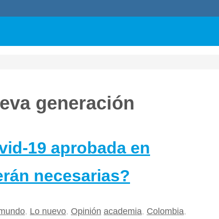
eva generación
vid-19 aprobada en
erán necesarias?
 mundo
,
Lo nuevo
,
Opinión
academia
,
Colombia
,