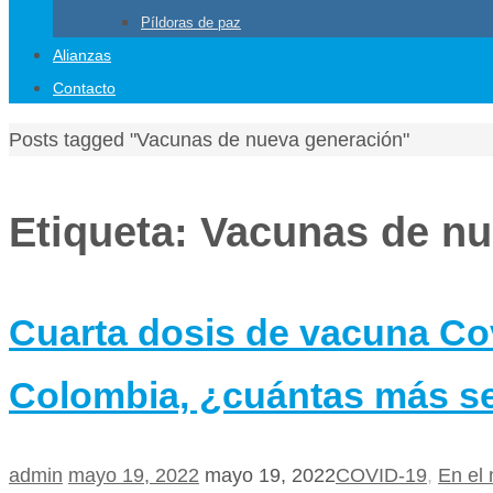
Píldoras de paz
Alianzas
Contacto
Home
Posts tagged "Vacunas de nueva generación"
Etiqueta:
Vacunas de nu
Cuarta dosis de vacuna Co
Colombia, ¿cuántas más s
admin
mayo 19, 2022
mayo 19, 2022
COVID-19
,
En el