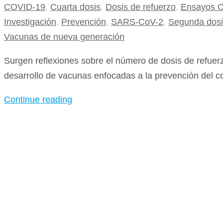
COVID-19
,
Cuarta dosis
,
Dosis de refuerzo
,
Ensayos C
Investigación
,
Prevención
,
SARS-CoV-2
,
Segunda dosi
Vacunas de nueva generación
Surgen reflexiones sobre el número de dosis de refuerz
desarrollo de vacunas enfocadas a la prevención del c
Continue reading