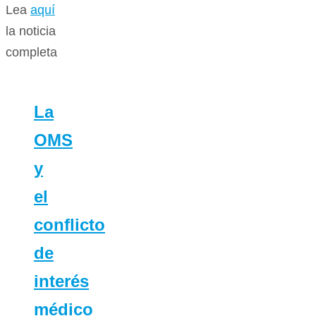
Lea
aquí
la noticia
completa
La
OMS
y
el
conflicto
de
interés
médico