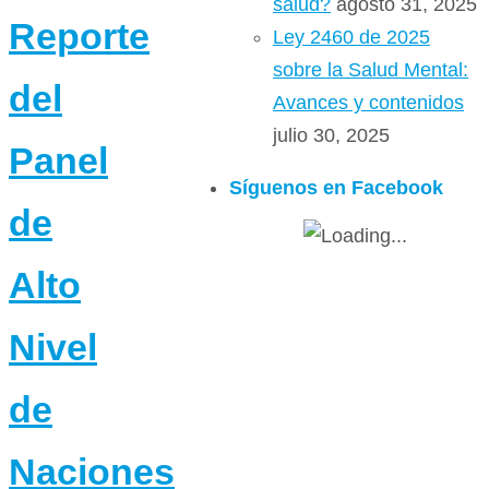
salud?
agosto 31, 2025
Reporte
Ley 2460 de 2025
sobre la Salud Mental:
del
Avances y contenidos
julio 30, 2025
Panel
Síguenos en Facebook
de
Alto
Nivel
de
Naciones