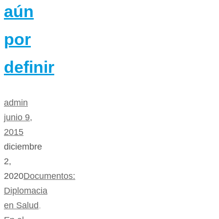
aún
por
definir
admin
junio 9,
2015
diciembre
2,
2020
Documentos:
Diplomacia
en Salud
,