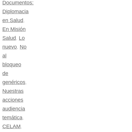
Documentos:
Diplomacia
en Salud
,
En Misión
Salud
,
Lo
nuevo
,
No
al
bloqueo
de
genéricos
,
Nuestras
acciones
audiencia
temática
,
CELAM
,