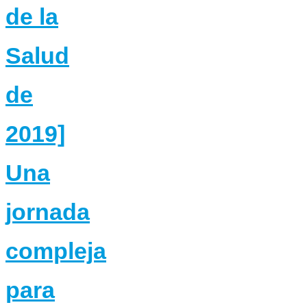
de la
Salud
de
2019]
Una
jornada
compleja
para