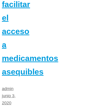
facilitar
el
acceso
a
medicamentos
asequibles
admin
junio 3,
2020