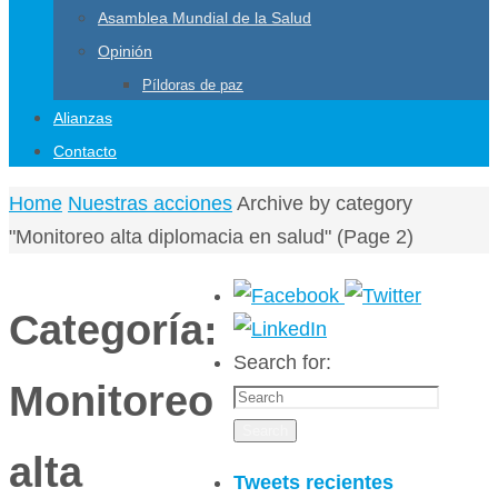
Asamblea Mundial de la Salud
Opinión
Píldoras de paz
Alianzas
Contacto
Home
Nuestras acciones
Archive by category
"Monitoreo alta diplomacia en salud"
(Page 2)
Categoría:
Search for:
Monitoreo
Search
alta
Tweets recientes