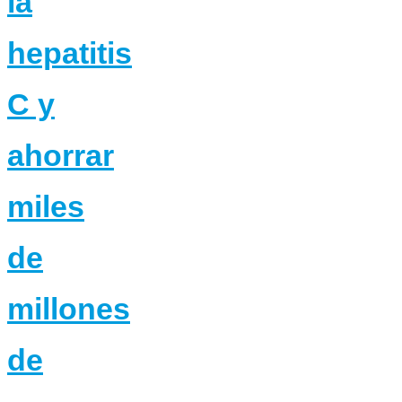
la
hepatitis
C y
ahorrar
miles
de
millones
de