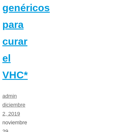
genéricos
para
curar
el
VHC*
admin
diciembre
2, 2019
noviembre
29,