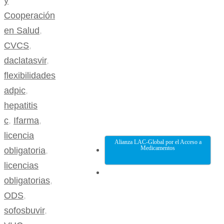
y
Cooperación
en Salud
,
CVCS
,
daclatasvir
,
flexibilidades
adpic
,
hepatitis
c
,
Ifarma
,
licencia
Alianza LAC-Global por el Acceso a
Medicamentos
obligatoria
,
licencias
obligatorias
,
ODS
,
sofosbuvir
,