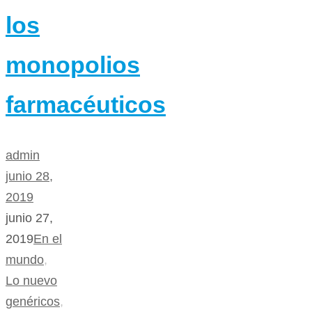
los
monopolios
farmacéuticos
admin
junio 28,
2019
junio 27,
2019
En el
mundo
,
Lo nuevo
genéricos
,