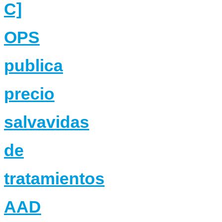
C]
OPS
publica
precio
salvavidas
de
tratamientos
AAD