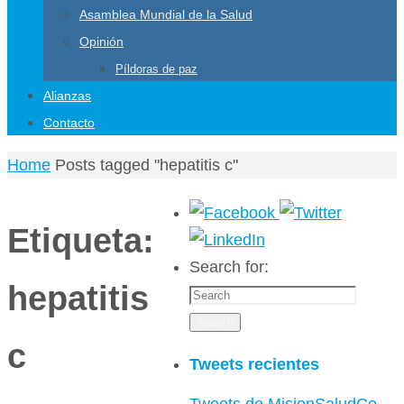
Asamblea Mundial de la Salud
Opinión
Píldoras de paz
Alianzas
Contacto
Home
Posts tagged "hepatitis c"
Etiqueta:
Search for:
hepatitis
Search
c
Tweets recientes