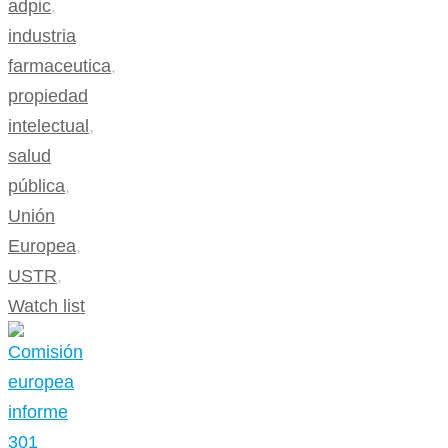
adpic
,
industria
farmaceutica
,
propiedad
intelectual
,
salud
pública
,
Unión
Europea
,
USTR
,
Watch list