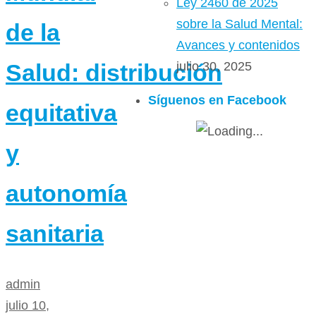
Ley 2460 de 2025
sobre la Salud Mental:
de la
Avances y contenidos
julio 30, 2025
Salud: distribución
Síguenos en Facebook
equitativa
y
autonomía
sanitaria
admin
julio 10,