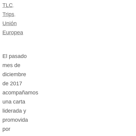
TLC
,
Trips
,
Unión
Europea
El pasado
mes de
diciembre
de 2017
acompañamos
una carta
liderada y
promovida
por