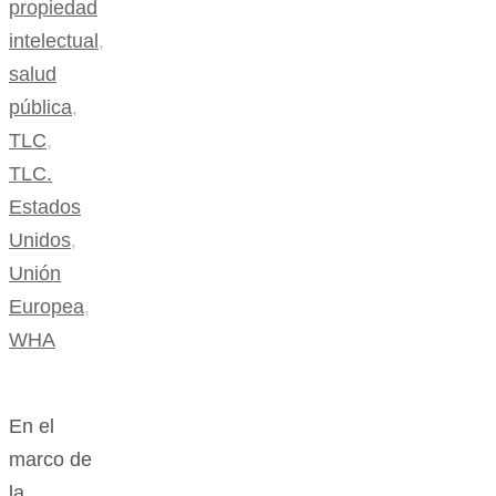
propiedad
intelectual
,
salud
pública
,
TLC
,
TLC.
Estados
Unidos
,
Unión
Europea
,
WHA
En el
marco de
la