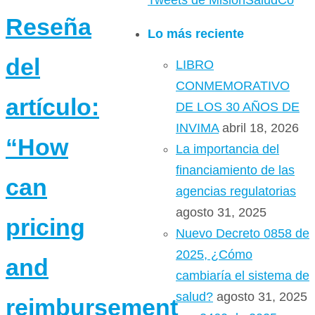
Tweets de MisionSaludCo
Reseña
Lo más reciente
del
LIBRO
CONMEMORATIVO
artículo:
DE LOS 30 AÑOS DE
INVIMA
abril 18, 2026
“How
La importancia del
financiamiento de las
can
agencias regulatorias
agosto 31, 2025
pricing
Nuevo Decreto 0858 de
2025, ¿Cómo
and
cambiaría el sistema de
salud?
agosto 31, 2025
reimbursement