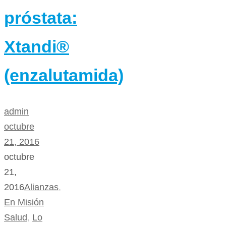
próstata:
Xtandi®
(enzalutamida)
admin
octubre
21, 2016
octubre
21,
2016
Alianzas
,
En Misión
Salud
,
Lo