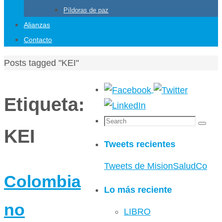
Píldoras de paz
Alianzas
Contacto
Home
Posts tagged "KEI"
Etiqueta:
Search
Search
KEI
for:
Tweets recientes
Tweets de MisionSaludCo
Colombia
Lo más reciente
no
LIBRO