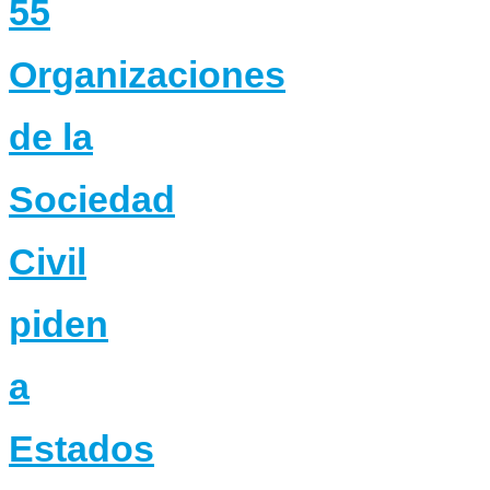
55
Organizaciones
de la
Sociedad
Civil
piden
a
Estados