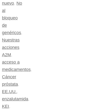
nuevo
,
No
al
bloqueo
de
genéricos
,
Nuestras
acciones
A2M
,
acceso a
medicamentos
,
Cáncer
próstata
,
EE.UU.
,
enzalutamida
,
KEI
,