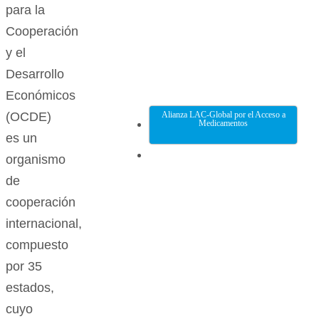
para la
Cooperación
y el
Desarrollo
Económicos
(OCDE)
Alianza LAC-Global por el Acceso a
Medicamentos
es un
organismo
de
cooperación
internacional,
compuesto
por 35
estados,
cuyo