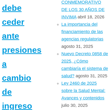
CONMEMORATIVO
debe
DE LOS 30 AÑOS DE
INVIMA
abril 18, 2026
ceder
La importancia del
financiamiento de las
ante
agencias regulatorias
agosto 31, 2025
presiones
Nuevo Decreto 0858 de
2025, ¿Cómo
a
cambiaría el sistema de
cambio
salud?
agosto 31, 2025
Ley 2460 de 2025
de
sobre la Salud Mental:
Avances y contenidos
ingreso
julio 30, 2025