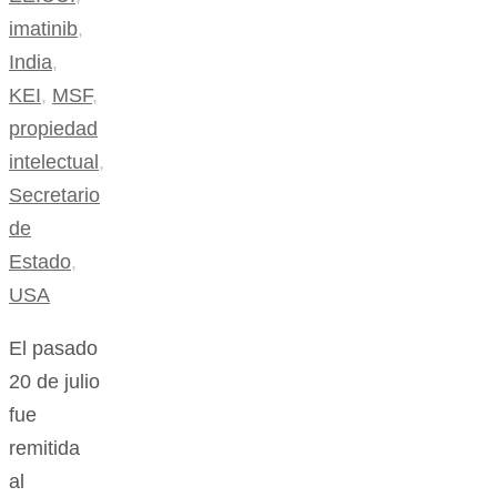
imatinib
,
India
,
KEI
,
MSF
,
propiedad
intelectual
,
Secretario
de
Estado
,
USA
El pasado
20 de julio
fue
remitida
al