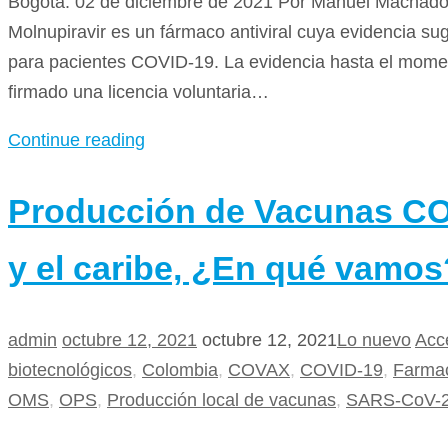
Bogotá. 02 de diciembre de 2021 Por Manuel Machado 
Molnupiravir es un fármaco antiviral cuya evidencia su
para pacientes COVID-19. La evidencia hasta el mome
firmado una licencia voluntaria…
Continue reading
Producción de Vacunas CO
y el caribe, ¿En qué vamos
admin
octubre 12, 2021
octubre 12, 2021
Lo nuevo
Acc
biotecnológicos
,
Colombia
,
COVAX
,
COVID-19
,
Farmac
OMS
,
OPS
,
Producción local de vacunas
,
SARS-CoV-