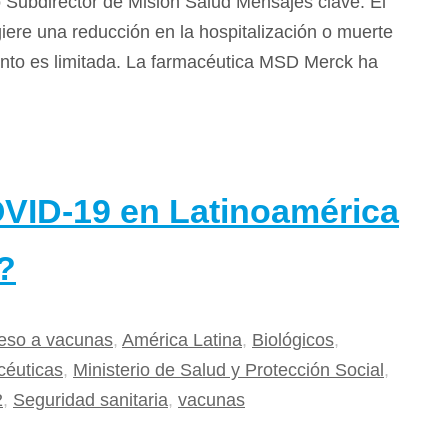
Subdirector de Misión Salud Mensajes clave: El
giere una reducción en la hospitalización o muerte
nto es limitada. La farmacéutica MSD Merck ha
VID-19 en Latinoamérica
?
eso a vacunas
,
América Latina
,
Biológicos
,
éuticas
,
Ministerio de Salud y Protección Social
,
2
,
Seguridad sanitaria
,
vacunas