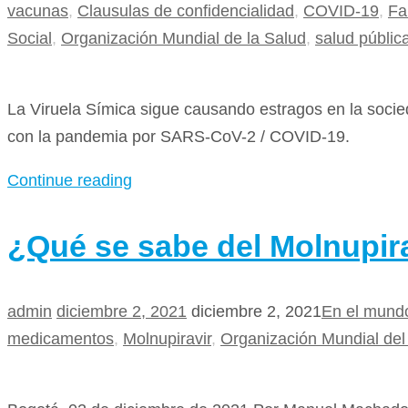
vacunas
,
Clausulas de confidencialidad
,
COVID-19
,
Fa
Social
,
Organización Mundial de la Salud
,
salud públic
La Viruela Símica sigue causando estragos en la soc
con la pandemia por SARS-CoV-2 / COVID-19.
Continue reading
¿Qué se sabe del Molnupir
admin
diciembre 2, 2021
diciembre 2, 2021
En el mund
medicamentos
,
Molnupiravir
,
Organización Mundial de