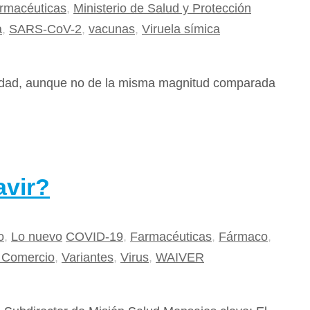
rmacéuticas
,
Ministerio de Salud y Protección
a
,
SARS-CoV-2
,
vacunas
,
Viruela símica
iedad, aunque no de la misma magnitud comparada
avir?
o
,
Lo nuevo
COVID-19
,
Farmacéuticas
,
Fármaco
,
l Comercio
,
Variantes
,
Virus
,
WAIVER