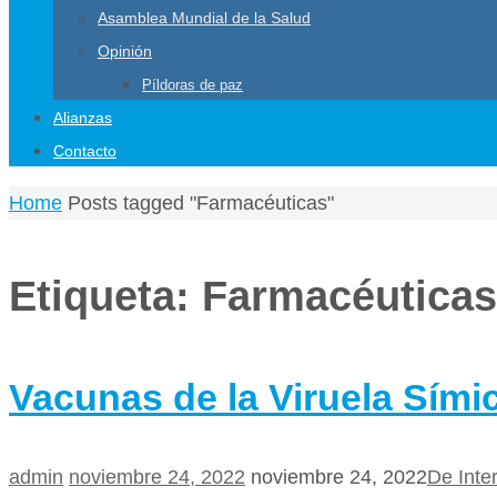
Asamblea Mundial de la Salud
Opinión
Píldoras de paz
Alianzas
Contacto
Home
Posts tagged "Farmacéuticas"
Etiqueta:
Farmacéuticas
Vacunas de la Viruela Sími
admin
noviembre 24, 2022
noviembre 24, 2022
De Inte