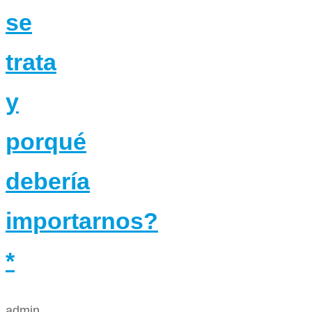
se
trata
y
porqué
debería
importarnos?
*
admin