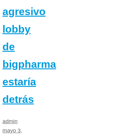
agresivo
lobby
de
bigpharma
estaría
detrás
admin
mayo 3,