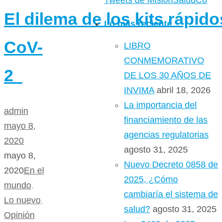
Tweets de MisionSaludCo
El dilema de los kits rápid
Lo más reciente
CoV-
LIBRO
CONMEMORATIVO
2
DE LOS 30 AÑOS DE
INVIMA
abril 18, 2026
La importancia del
admin
financiamiento de las
mayo 8,
agencias regulatorias
2020
agosto 31, 2025
mayo 8,
Nuevo Decreto 0858 de
2020
En el
2025, ¿Cómo
mundo
,
cambiaría el sistema de
Lo nuevo
,
salud?
agosto 31, 2025
Opinión