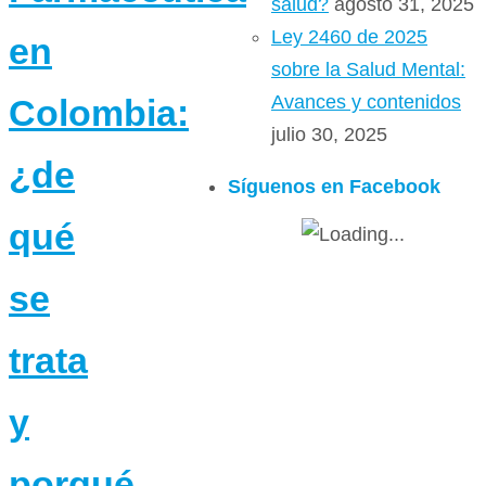
salud?
agosto 31, 2025
Ley 2460 de 2025
en
sobre la Salud Mental:
Avances y contenidos
Colombia:
julio 30, 2025
¿de
Síguenos en Facebook
qué
se
trata
y
porqué