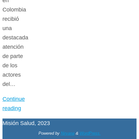
en
Colombia
recibió
una
destacada
atención
de parte
de los
actores
del…
Continue
reading
Misión Salud, 2023
Powered by
Nirvana
&
WordPress.