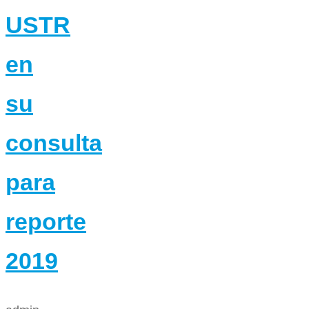
USTR
en
su
consulta
para
reporte
2019