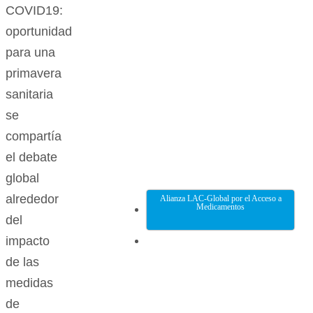
COVID19:
oportunidad
para una
primavera
sanitaria
se
compartía
el debate
global
alrededor
Alianza LAC-Global por el Acceso a
Medicamentos
del
impacto
de las
medidas
de