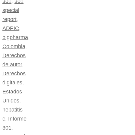
301
,
301
special
report
,
ADPIC
,
bigpharma
,
Colombia
,
Derechos
de autor
,
Derechos
digitales
,
Estados
Unidos
,
hepatitis
c
,
Informe
301
,