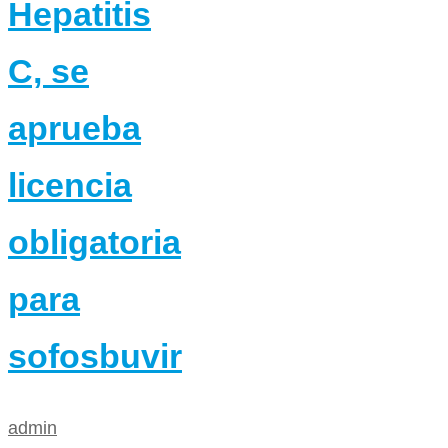
Hepatitis
C, se
aprueba
licencia
obligatoria
para
sofosbuvir
admin