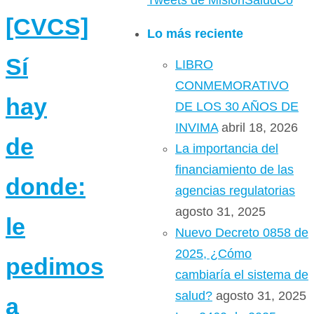
Tweets de MisionSaludCo
[CVCS]
Lo más reciente
Sí
LIBRO
CONMEMORATIVO
hay
DE LOS 30 AÑOS DE
INVIMA
abril 18, 2026
de
La importancia del
financiamiento de las
donde:
agencias regulatorias
agosto 31, 2025
le
Nuevo Decreto 0858 de
2025, ¿Cómo
pedimos
cambiaría el sistema de
salud?
agosto 31, 2025
a