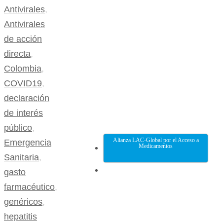
Antivirales
,
Antivirales
de acción
directa
,
Colombia
,
COVID19
,
declaración
de interés
público
,
Alianza LAC-Global por el Acceso a
Emergencia
Medicamentos
Sanitaria
,
gasto
farmacéutico
,
genéricos
,
hepatitis