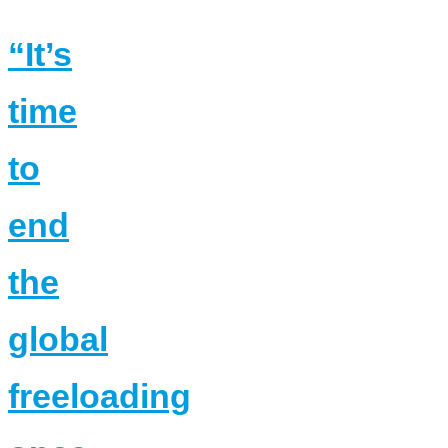
“It’s
time
to
end
the
global
freeloading