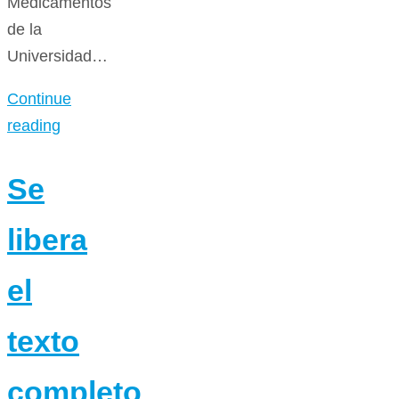
Medicamentos
de la
Universidad…
Continue
reading
Se
libera
el
texto
completo