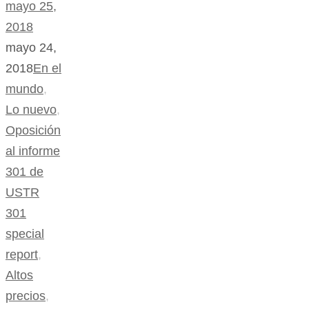
mayo 25,
2018
mayo 24,
2018
En el
mundo
,
Lo nuevo
,
Oposición
al informe
301 de
USTR
301
special
report
,
Altos
precios
,