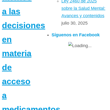
Ley 2460 de 2025
sobre la Salud Mental:
a las
Avances y contenidos
julio 30, 2025
decisiones
Síguenos en Facebook
en
materia
de
acceso
a
medicamentos