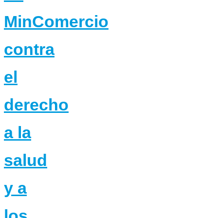
MinComercio
contra
el
derecho
a la
salud
y a
los