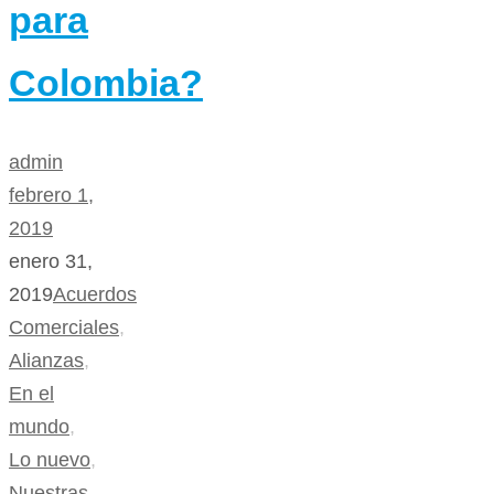
para
Colombia?
admin
febrero 1,
2019
enero 31,
2019
Acuerdos
Comerciales
,
Alianzas
,
En el
mundo
,
Lo nuevo
,
Nuestras