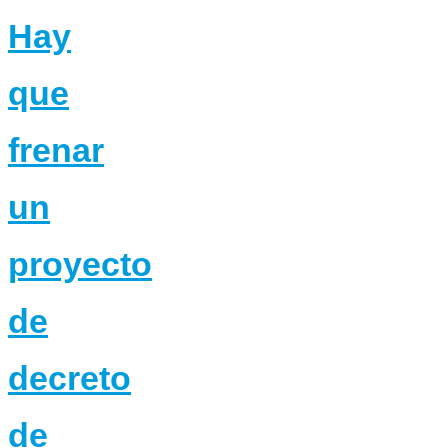
Hay
que
frenar
un
proyecto
de
decreto
de