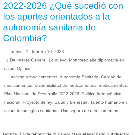
2022-2026 ¿Qué sucedió con
los aportes orientados a la
autonomía sanitaria de
Colombia?
admin
febrero 10, 2023
,
,
De Interés General
Lo nuevo
Monitoreo alta diplomacia en
,
salud
Opinión
,
,
acceso a medicamentos
Autonomía Sanitaria
Calidad de
,
,
,
medicamentos
Disponibilidad de medicamentos
medicamentos
,
Plan Nacional de Desarrollo 2022-2026
Política farmacéutica
,
,
,
nacional
Proyecto de ley
Salud y bienestar
Talento humano en
,
,
salud
tecnologías sanitarias
Uso seguro de medicamentos
Bogotá. 10 de febrero de 2023 Por Manuel Machado Subdirector