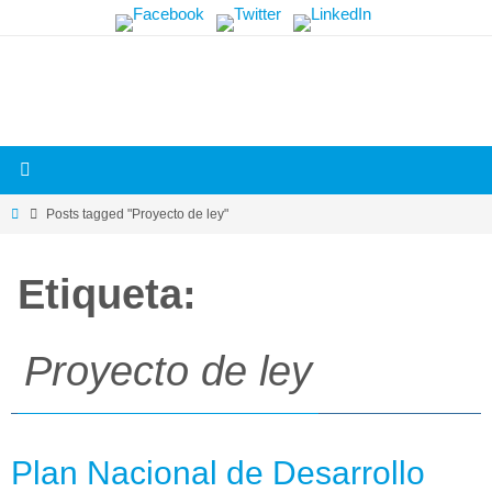
Skip
Más
to
información.
content
Home
Posts tagged "Proyecto de ley"
Etiqueta:
Proyecto de ley
Plan Nacional de Desarrollo