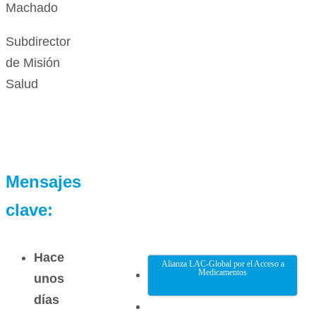
Machado
Subdirector
de Misión
Salud
Mensajes
clave:
Hace
Alianza LAC-Global por el Acceso a
Medicamentos
unos
días