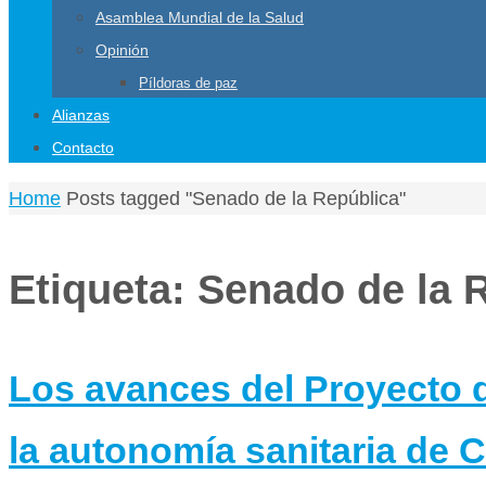
Asamblea Mundial de la Salud
Opinión
Píldoras de paz
Alianzas
Contacto
Home
Posts tagged "Senado de la República"
Etiqueta:
Senado de la 
Los avances del Proyecto 
la autonomía sanitaria de 