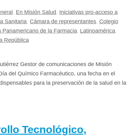
neral
,
En Misión Salud
,
Iniciativas pro-acceso a
a Sanitaria
,
Cámara de representantes
,
Colegio
a Panamericano de la Farmacia
,
Latinoamérica
,
a República
utiérrez Gestor de comunicaciones de Misión
Día del Químico Farmacéutico, una fecha en el
ispensables para la preservación de la salud en la
ollo Tecnológico,