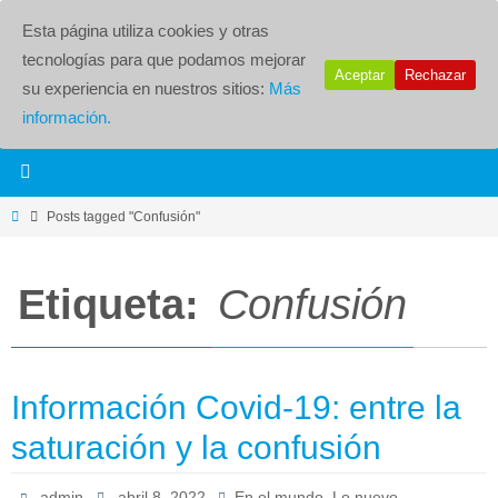
Esta página utiliza cookies y otras
tecnologías para que podamos mejorar
Aceptar
Rechazar
su experiencia en nuestros sitios:
Más
información.
Posts tagged "Confusión"
Etiqueta:
Confusión
Información Covid-19: entre la
saturación y la confusión
,
admin
abril 8, 2022
En el mundo
Lo nuevo