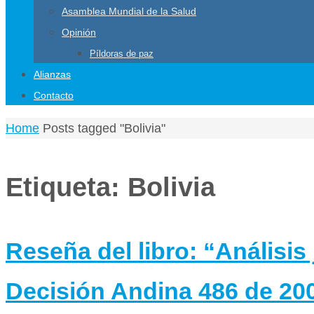
Asamblea Mundial de la Salud
Opinión
Píldoras de paz
Alianzas
Contacto
Home
Posts tagged "Bolivia"
Etiqueta:
Bolivia
Reseña del libro: “Análisis 
Decisión Andina 486 de 20