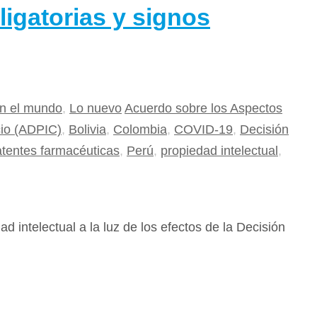
ligatorias y signos
n el mundo
,
Lo nuevo
Acuerdo sobre los Aspectos
cio (ADPIC)
,
Bolivia
,
Colombia
,
COVID-19
,
Decisión
tentes farmacéuticas
,
Perú
,
propiedad intelectual
,
ad intelectual a la luz de los efectos de la Decisión