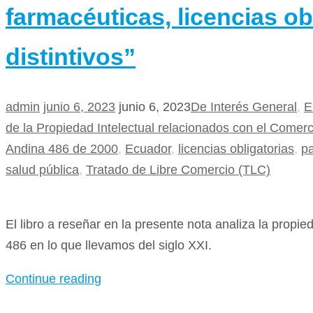
farmacéuticas, licencias ob
distintivos”
admin
junio 6, 2023
junio 6, 2023
De Interés General
,
E
de la Propiedad Intelectual relacionados con el Comer
Andina 486 de 2000
,
Ecuador
,
licencias obligatorias
,
pa
salud pública
,
Tratado de Libre Comercio (TLC)
El libro a reseñar en la presente nota analiza la propied
486 en lo que llevamos del siglo XXI.
Continue reading