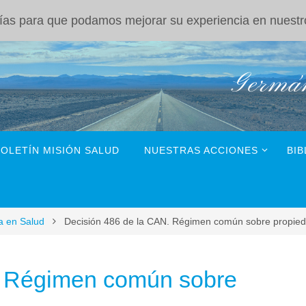
ogías para que podamos mejorar su experiencia en nuestro
BOLETÍN MISIÓN SALUD
NUESTRAS ACCIONES
BIB
a en Salud
Decisión 486 de la CAN. Régimen común sobre propieda
. Régimen común sobre