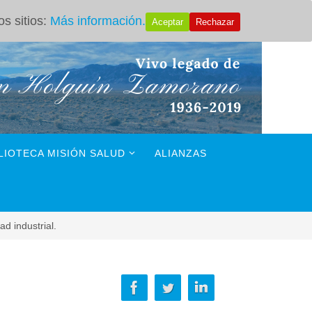
s sitios:
Más información.
Aceptar
Rechazar
LIOTECA MISIÓN SALUD
ALIANZAS
d industrial.