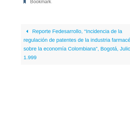
c
tt
at
k
ail
m
Bookmark
.
e
er
s
e
p
b
A
dI
ar
o
p
n
tir
Reporte Fedesarrollo, “Incidencia de la
o
p
regulación de patentes de la industria farmacé
k
sobre la economí­a Colombiana”, Bogotá, Juli
1.999