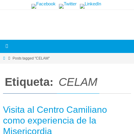
Skip
Más
to
información.
content
Home
Posts tagged "CELAM"
Etiqueta:
CELAM
Visita al Centro Camiliano
como experiencia de la
Misericordia