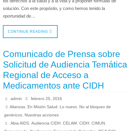
los derechos a la salud y a la vida y a proponer fórmulas de
solución. Con este propósito, y como hemos tenido la
oportunidad de…
CONTINUE READING
Comunicado de Prensa sobre
Solicitud de Audiencia Temática
Regional de Acceso a
Medicamentos ante CIDH
admin
febrero 25, 2016
,
,
,
Alianzas
En Misión Salud
Lo nuevo
No al bloqueo de
,
genéricos
Nuestras acciones
,
,
,
,
,
Abia AIDS
Audiencia CIDH
CELAM
CIDH
CIMUN