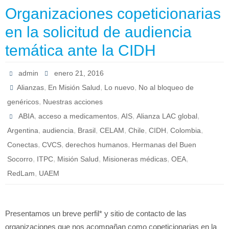
Organizaciones copeticionarias
en la solicitud de audiencia
temática ante la CIDH
admin
enero 21, 2016
,
,
,
Alianzas
En Misión Salud
Lo nuevo
No al bloqueo de
,
genéricos
Nuestras acciones
,
,
,
,
ABIA
acceso a medicamentos
AIS
Alianza LAC global
,
,
,
,
,
,
,
Argentina
audiencia
Brasil
CELAM
Chile
CIDH
Colombia
,
,
,
Conectas
CVCS
derechos humanos
Hermanas del Buen
,
,
,
,
,
Socorro
ITPC
Misión Salud
Misioneras médicas
OEA
,
RedLam
UAEM
Presentamos un breve perfil* y sitio de contacto de las
organizaciones que nos acompañan como copeticionarias en la