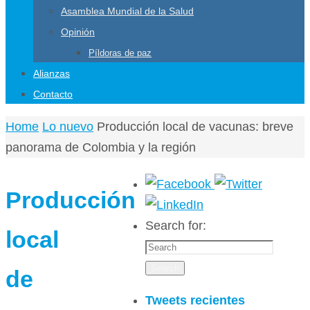
Asamblea Mundial de la Salud
Opinión
Píldoras de paz
Alianzas
Contacto
Home
Lo nuevo
Producción local de vacunas: breve
panorama de Colombia y la región
Producción
Search for:
local
Search
de
Tweets recientes