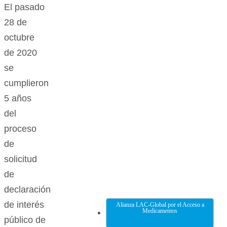
El pasado
28 de
octubre
de 2020
se
cumplieron
5 años
del
proceso
de
solicitud
de
declaración
de interés
Alianza LAC-Global por el Acceso a
Medicamentos
público de