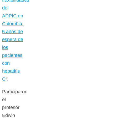
flexibilidades
del
ADPIC en
Colombia.
5 años de
espera de
los
pacientes
con
hepatitis
C
“.
Participaron
el
profesor
Edwin