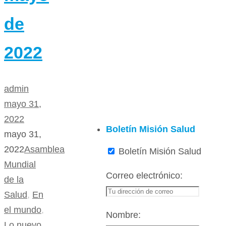
de
2022
admin
mayo 31,
2022
Boletín Misión Salud
mayo 31,
2022
Asamblea
Boletín Misión Salud
Mundial
Correo electrónico:
de la
Salud
,
En
el mundo
,
Nombre:
Lo nuevo
,