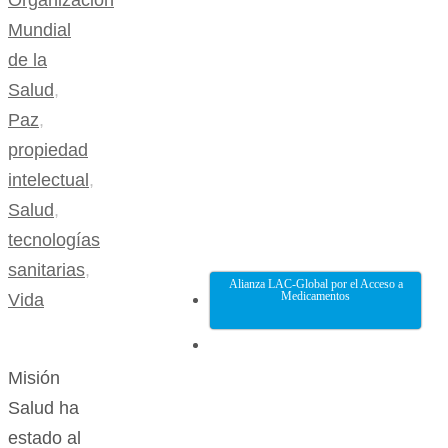
Organización
Mundial
de la
Salud
,
Paz
,
propiedad
intelectual
,
Salud
,
tecnologías
sanitarias
,
Alianza LAC-Global por el Acceso a
Medicamentos
Vida
Misión
Salud ha
estado al