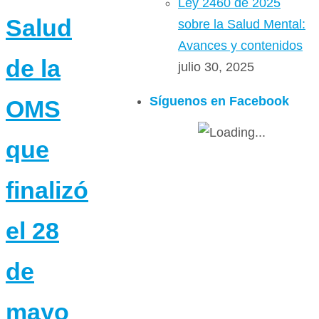
Ley 2460 de 2025
Salud
sobre la Salud Mental:
Avances y contenidos
de la
julio 30, 2025
Síguenos en Facebook
OMS
que
finalizó
el 28
de
mayo