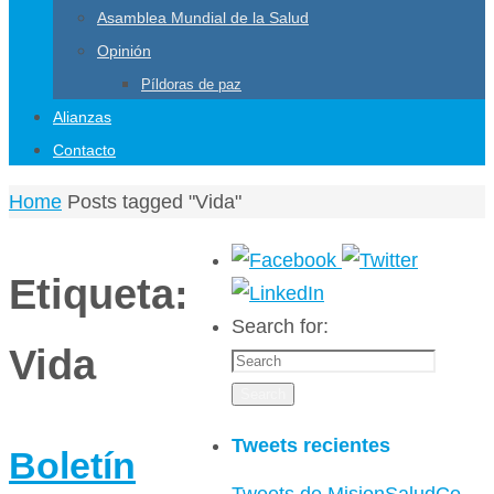
Asamblea Mundial de la Salud
Opinión
Píldoras de paz
Alianzas
Contacto
Home
Posts tagged "Vida"
Etiqueta:
Search for:
Vida
Search
Tweets recientes
Boletín