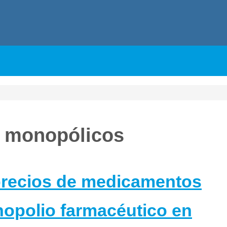
 monopólicos
 precios de medicamentos
opolio farmacéutico en