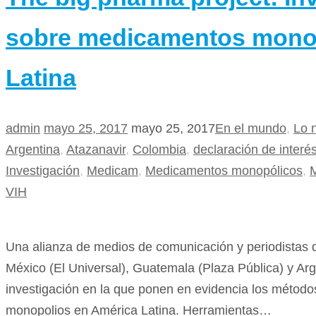
sobre medicamentos mono
Latina
admin
mayo 25, 2017
mayo 25, 2017
En el mundo
,
Lo 
Argentina
,
Atazanavir
,
Colombia
,
declaración de interé
Investigación
,
Medicam
,
Medicamentos monopólicos
,
VIH
Una alianza de medios de comunicación y periodistas d
México (El Universal), Guatemala (Plaza Pública) y Arg
investigación en la que ponen en evidencia los método
monopolios en América Latina. Herramientas…