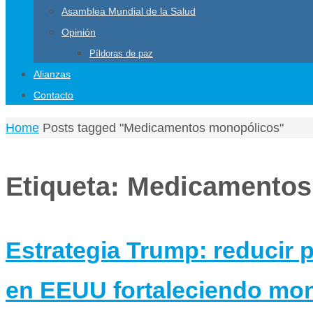
Asamblea Mundial de la Salud
Opinión
Píldoras de paz
Alianzas
Contacto
Home
Posts tagged "Medicamentos monopólicos"
Etiqueta:
Medicamentos
Estrategia Trump: reducir
en EEUU fortaleciendo mon