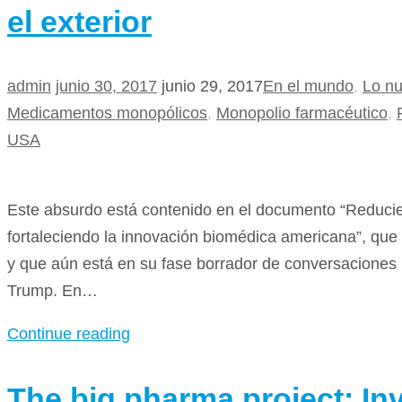
el exterior
admin
junio 30, 2017
junio 29, 2017
En el mundo
,
Lo n
Medicamentos monopólicos
,
Monopolio farmacéutico
,
USA
Este absurdo está contenido en el documento “Reducie
fortaleciendo la innovación biomédica americana”, que fu
y que aún está en su fase borrador de conversaciones i
Trump. En…
Continue reading
The big pharma project: In