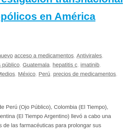
pólicos en América
nuevo
acceso a medicamentos
,
Antivirales
,
s público
,
Guatemala
,
hepatitis c
,
imatinib
,
Medios
,
México
,
Perú
,
precios de medicamentos
,
e Perú (Ojo Público), Colombia (El Tiempo),
entina (El Tiempo Argentino) llevó a cabo una
s de las farmacéuticas para prolongar sus