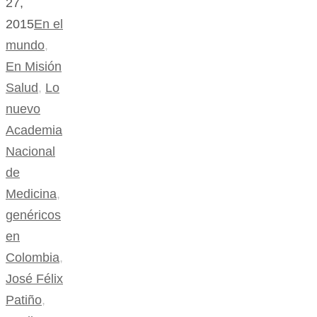
27,
2015
En el
mundo
,
En Misión
Salud
,
Lo
nuevo
Academia
Nacional
de
Medicina
,
genéricos
en
Colombia
,
José Félix
Patiño
,