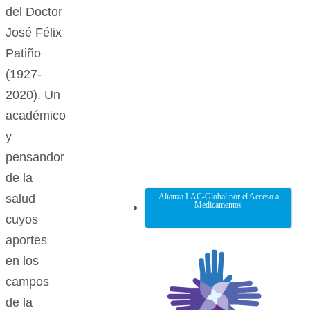
del Doctor
José Félix
Patiño
(1927-
2020). Un
académico
y
pensandor
de la
Alianza LAC-Global por el Acceso a
salud
Medicamentos
cuyos
aportes
en los
campos
de la