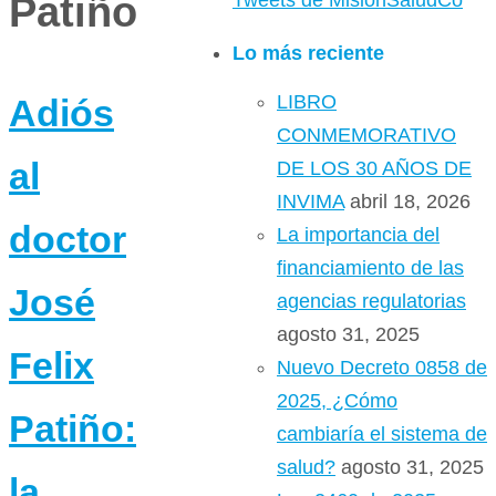
Patiño
Tweets de MisionSaludCo
Lo más reciente
LIBRO
Adiós
CONMEMORATIVO
al
DE LOS 30 AÑOS DE
INVIMA
abril 18, 2026
doctor
La importancia del
financiamiento de las
José
agencias regulatorias
agosto 31, 2025
Felix
Nuevo Decreto 0858 de
2025, ¿Cómo
Patiño:
cambiaría el sistema de
salud?
agosto 31, 2025
la