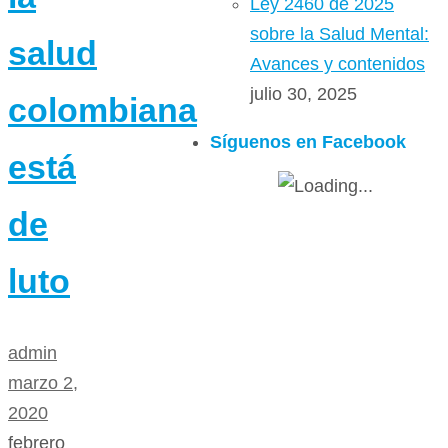
Ley 2460 de 2025
sobre la Salud Mental:
salud
Avances y contenidos
julio 30, 2025
colombiana
Síguenos en Facebook
está
de
luto
admin
marzo 2,
2020
febrero