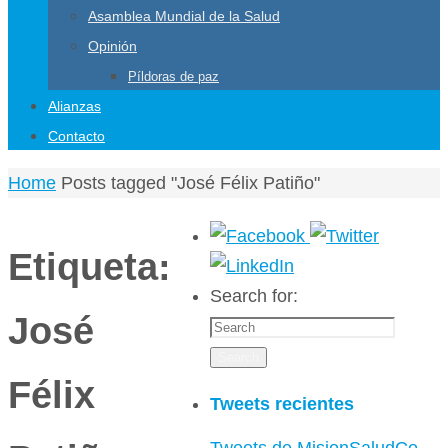
Asamblea Mundial de la Salud
Opinión
Píldoras de paz
Alianzas
Contacto
Home
Posts tagged "José Félix Patiño"
Etiqueta:
Search for:
José
Search
Félix
Tweets recientes