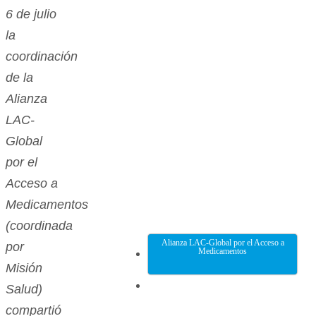
6 de julio
la
coordinación
de la
Alianza
LAC-
Global
por el
Acceso a
Medicamentos
(coordinada
Alianza LAC-Global por el Acceso a
por
Medicamentos
Misión
Salud)
compartió