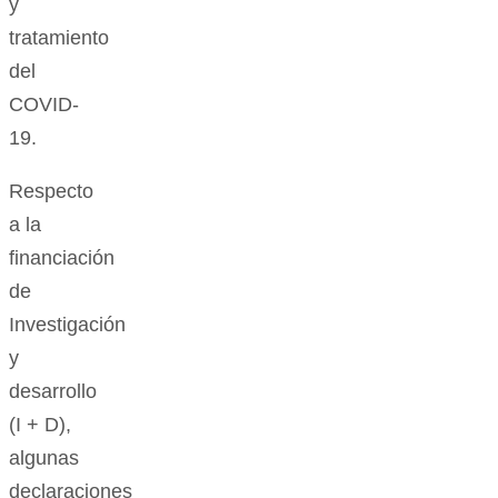
y
tratamiento
del
COVID-
19.
Respecto
a la
financiación
de
Investigación
y
desarrollo
(I + D),
algunas
declaraciones