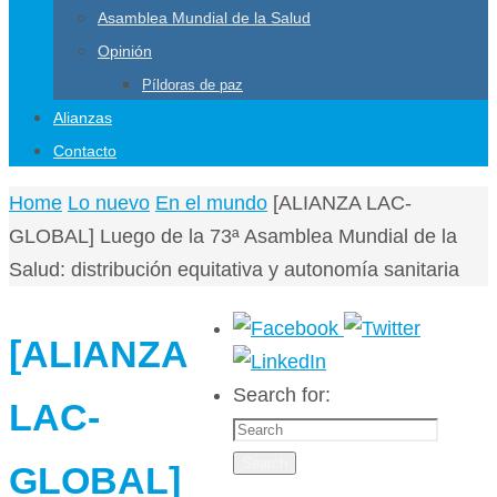
Asamblea Mundial de la Salud
Opinión
Píldoras de paz
Alianzas
Contacto
Home
Lo nuevo
En el mundo
[ALIANZA LAC-
GLOBAL] Luego de la 73ª Asamblea Mundial de la
Salud: distribución equitativa y autonomía sanitaria
[ALIANZA
Search for:
LAC-
Search
GLOBAL]