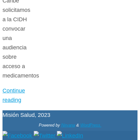
Caribe
solicitamos
a la CIDH
convocar
una
audiencia
sobre
acceso a
medicamentos
Continue
reading
Misión Salud, 2023
Powered by
Nirvana
&
WordPress.