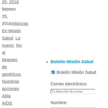
25, 2016
febrero
25,
2016
Alianzas
,
En Misión
Salud
,
Lo
nuevo
,
No
al
bloqueo
Boletín Misión Salud
de
Boletín Misión Salud
genéricos
,
Nuestras
Correo electrónico:
acciones
Abia
Nombre:
AIDS
,