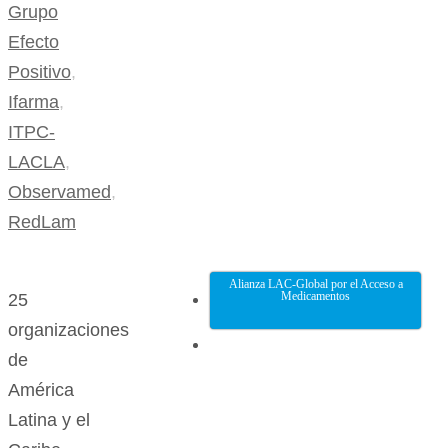
Grupo
Efecto
Positivo
,
Ifarma
,
ITPC-
LACLA
,
Observamed
,
RedLam
Alianza LAC-Global por el Acceso a
Medicamentos
25
organizaciones
de
América
Latina y el