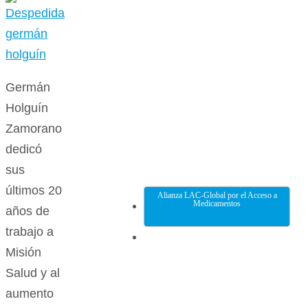
Germán
Holguín
Zamorano
dedicó
sus
últimos 20
Alianza LAC-Global por el Acceso a
Medicamentos
años de
trabajo a
Misión
Salud y al
aumento