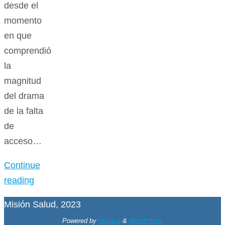
desde el
momento
en que
comprendió
la
magnitud
del drama
de la falta
de
acceso…
Continue
reading
Misión Salud, 2023
Powered by
Nirvana
&
WordPress.