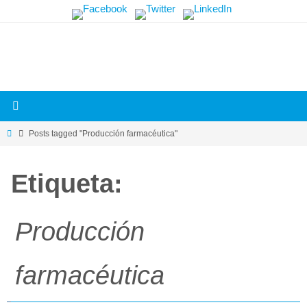
Skip
Más
to
información.
content
Home
Posts tagged "Producción farmacéutica"
Etiqueta:
Producción
farmacéutica