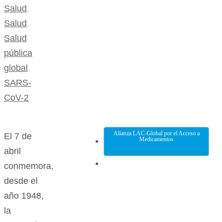
Salud
,
Salud
,
Salud
pública
global
,
SARS-
CoV-2
Alianza LAC-Global por el Acceso a
El 7 de
Medicamentos
abril
conmemora,
desde el
año 1948,
la