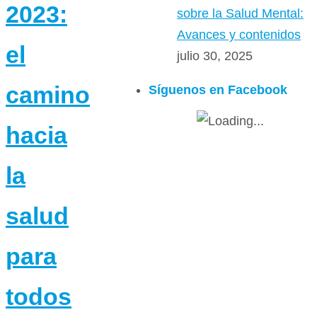
2023:
sobre la Salud Mental:
Avances y contenidos
el
julio 30, 2025
camino
Síguenos en Facebook
hacia
la
salud
para
todos