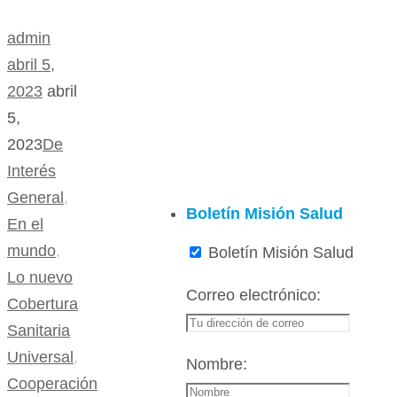
admin
abril 5,
2023
abril
5,
2023
De
Interés
General
,
Boletín Misión Salud
En el
mundo
,
Boletín Misión Salud
Lo nuevo
Correo electrónico:
Cobertura
Sanitaria
Universal
,
Nombre:
Cooperación