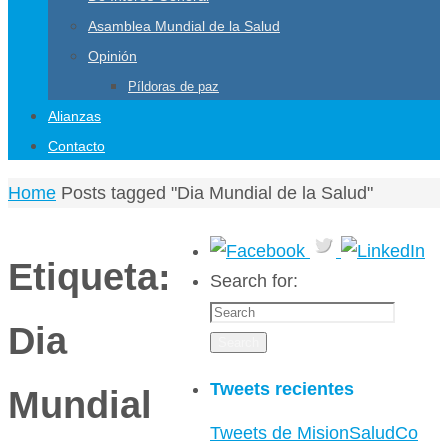
Asamblea Mundial de la Salud
Opinión
Píldoras de paz
Alianzas
Contacto
Home
Posts tagged "Dia Mundial de la Salud"
Etiqueta:
Search for:
Dia
Search
Tweets recientes
Mundial
Tweets de MisionSaludCo