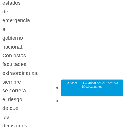
estados
de
emergencia
al
gobierno
nacional.
Con estas
facultades
extraordinarias,
siempre
Alianza LAC-Global por el Acceso a
Medicamentos
se correrá
el riesgo
de que
las
decisiones…