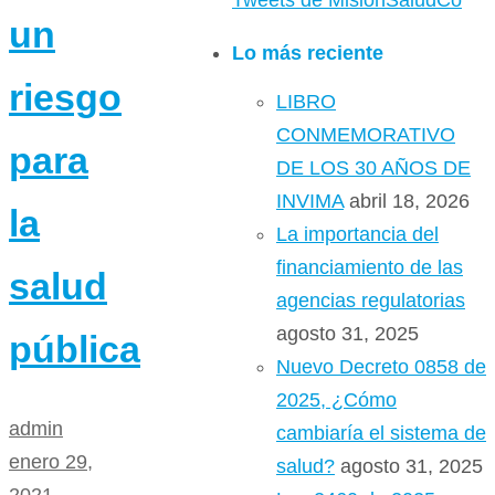
Tweets de MisionSaludCo
un
Lo más reciente
riesgo
LIBRO
CONMEMORATIVO
para
DE LOS 30 AÑOS DE
INVIMA
abril 18, 2026
la
La importancia del
financiamiento de las
salud
agencias regulatorias
agosto 31, 2025
pública
Nuevo Decreto 0858 de
2025, ¿Cómo
admin
cambiaría el sistema de
enero 29,
salud?
agosto 31, 2025