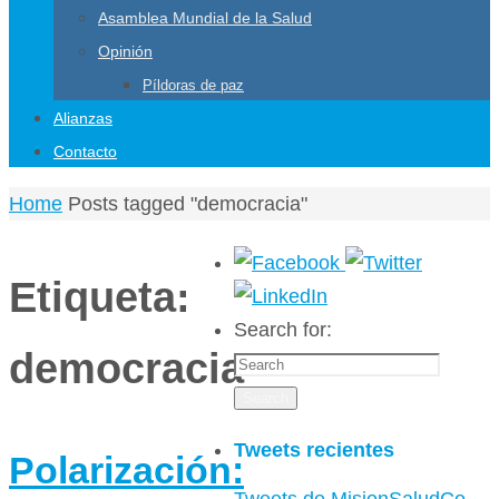
Asamblea Mundial de la Salud
Opinión
Píldoras de paz
Alianzas
Contacto
Home
Posts tagged "democracia"
Etiqueta:
Search for:
democracia
Search
Tweets recientes
Polarización: