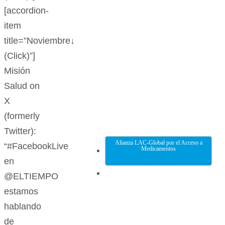
[accordion-
item
title=”Noviembre↓
(Click)”]
Misión
Salud on
X
(formerly
Twitter):
Alianza LAC-Global por el Acceso a
“#FacebookLive
Medicamentos
en
@ELTIEMPO
estamos
hablando
de