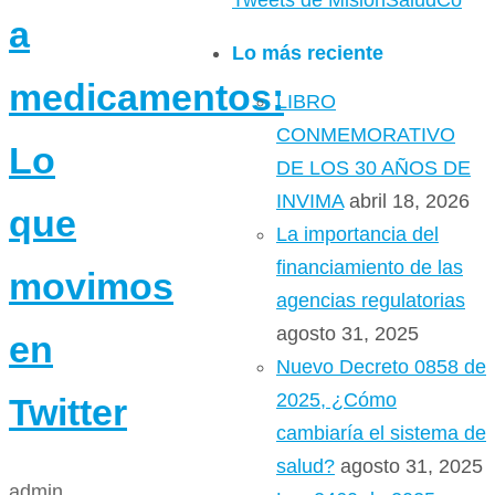
Tweets de MisionSaludCo
a
Lo más reciente
medicamentos:
LIBRO
CONMEMORATIVO
Lo
DE LOS 30 AÑOS DE
INVIMA
abril 18, 2026
que
La importancia del
financiamiento de las
movimos
agencias regulatorias
agosto 31, 2025
en
Nuevo Decreto 0858 de
2025, ¿Cómo
Twitter
cambiaría el sistema de
salud?
agosto 31, 2025
admin