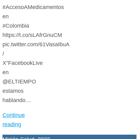
#AccesoAMedicamentos
en
#Colombia
https://t.co/sLAfrGnuCM
pic.twitter.com/61VasaIbuA
/
X”FacebookLive
en
@ELTIEMPO
estamos
hablando…
Continue
reading