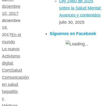
Ley 2460 de 2025
diciembre
sobre la Salud Mental:
10, 2017
Avances y contenidos
diciembre
julio 30, 2025
19,
Síguenos en Facebook
2017
En el
mundo
,
Lo nuevo
Activismo
digital
,
ComSalud
,
Comunicación
en salud
,
hepatitis
c
,
Médicos