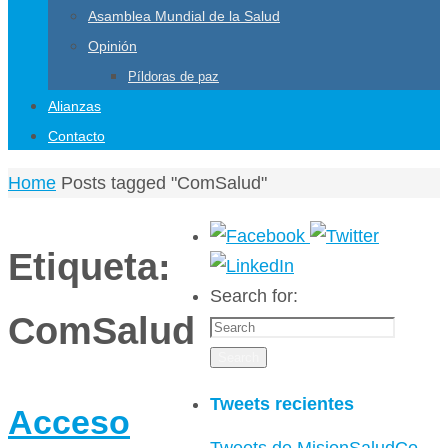
Asamblea Mundial de la Salud
Opinión
Píldoras de paz
Alianzas
Contacto
Home
Posts tagged "ComSalud"
Etiqueta:
Search for:
ComSalud
Search
Tweets recientes
Acceso