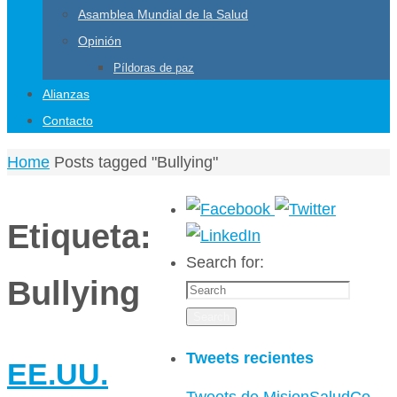
Asamblea Mundial de la Salud
Opinión
Píldoras de paz
Alianzas
Contacto
Home
Posts tagged "Bullying"
Etiqueta:
Search for:
Bullying
Search
Tweets recientes
EE.UU.