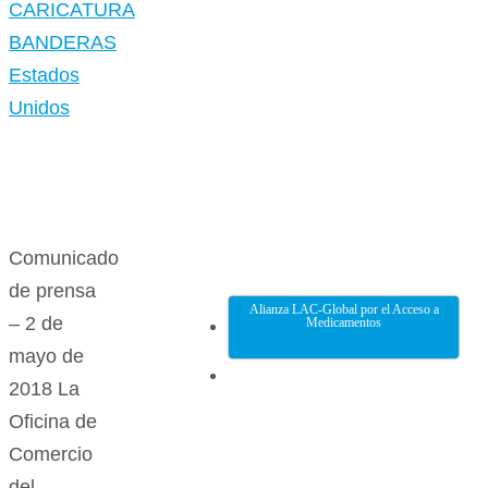
Comunicado
de prensa
Alianza LAC-Global por el Acceso a
– 2 de
Medicamentos
mayo de
2018 La
Oficina de
Comercio
del