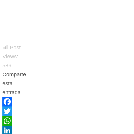
Post
Views:
586
Comparte
esta
entrada
Facebook
Twitter
WhatsApp