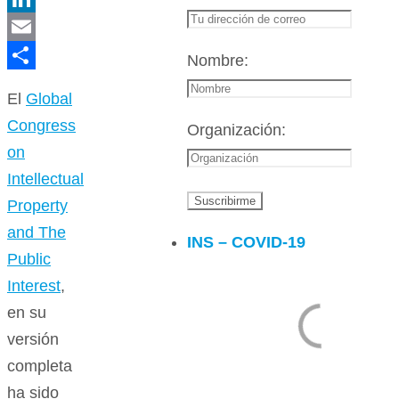
LinkedIn
Email
Nombre:
Compartir
El
Global
Congress
Organización:
on
Intellectual
Property
and The
INS – COVID-19
Public
Interest
,
en su
versión
completa
ha sido