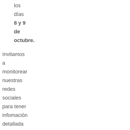
los
días
8 y 9
de
octubre.
Invitamos
a
monitorear
nuestras
redes
sociales
para tener
infomación
detallada