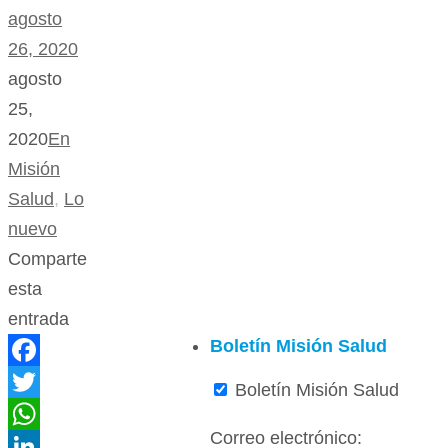
agosto
26, 2020
agosto
25,
2020
En
Misión
Salud
,
Lo
nuevo
Comparte
esta
entrada
Boletín Misión Salud
Facebook
Boletín Misión Salud
Twitter
Correo electrónico:
WhatsApp