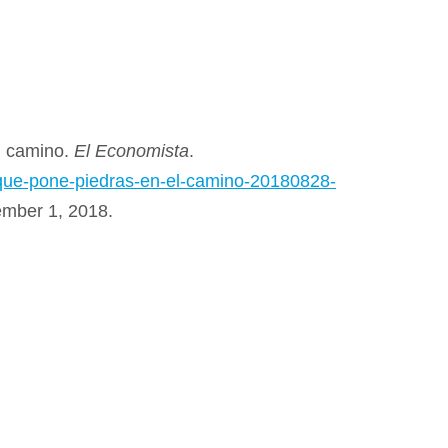
l camino.
El Economista
.
que-pone-piedras-en-el-camino-20180828-
ember 1, 2018.