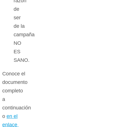
razón
de
ser
de la
campaña
NO
ES
SANO.
Conoce el
documento
completo
a
continuación
o
en el
enlace