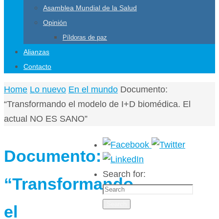
Asamblea Mundial de la Salud
Opinión
Píldoras de paz
Alianzas
Contacto
Home
Lo nuevo
En el mundo
Documento:
“Transformando el modelo de I+D biomédica. El
actual NO ES SANO”
Documento:
Search for:
“Transformando
Search
el