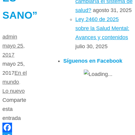
cambiaría el sistema de
salud?
agosto 31, 2025
SANO”
Ley 2460 de 2025
sobre la Salud Mental:
admin
Avances y contenidos
mayo 25,
julio 30, 2025
2017
Síguenos en Facebook
mayo 25,
2017
En el
mundo
,
Lo nuevo
Comparte
esta
entrada