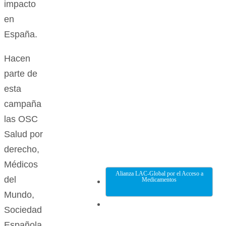
impacto
en
España.
Hacen
parte de
esta
campaña
las OSC
Salud por
derecho,
Médicos
Alianza LAC-Global por el Acceso a
del
Medicamentos
Mundo,
Sociedad
Española