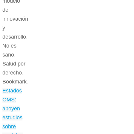
modelo
de
innovación
y
desarrollo
,
No es
sano
,
Salud por
derecho
.
Bookmark
.
Estados
OMS:
apoyen
estudios
sobre