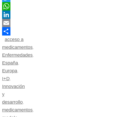
Twitter
WhatsApp
LinkedIn
Email
acceso a
Compartir
medicamentos
,
Enfermedades
,
España
,
Europa
,
I+D
,
Innovación
y
desarrollo
,
medicamentos
,