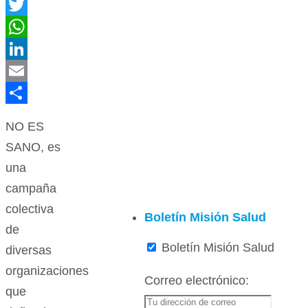
Facebook
Twitter
WhatsApp
LinkedIn
Email
Compartir
NO ES
SANO, es
una
campaña
colectiva
Boletín Misión Salud
de
Boletín Misión Salud
diversas
organizaciones
Correo electrónico:
que