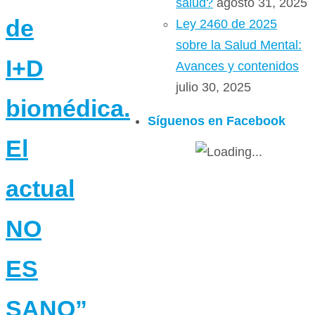
salud?
agosto 31, 2025
de
Ley 2460 de 2025
sobre la Salud Mental:
I+D
Avances y contenidos
julio 30, 2025
biomédica.
Síguenos en Facebook
El
actual
NO
ES
SANO”