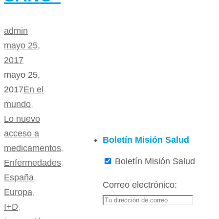
admin
mayo 25,
2017
mayo 25,
2017
En el
mundo
,
Lo nuevo
acceso a
Boletín Misión Salud
medicamentos
,
Boletín Misión Salud
Enfermedades
,
España
,
Correo electrónico:
Europa
,
I+D
,