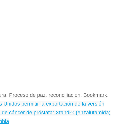
ura
,
Proceso de paz
,
reconciliación
.
Bookmark
.
 Unidos permitir la exportación de la versión
 de cáncer de próstata: Xtandi® (enzalutamida)
mbia