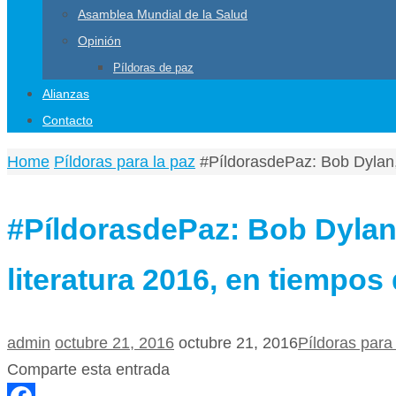
Asamblea Mundial de la Salud
Opinión
Píldoras de paz
Alianzas
Contacto
Home
Píldoras para la paz
#PíldorasdePaz: Bob Dylan,
#PíldorasdePaz: Bob Dylan
literatura 2016, en tiempo
admin
octubre 21, 2016
octubre 21, 2016
Píldoras para
Comparte esta entrada