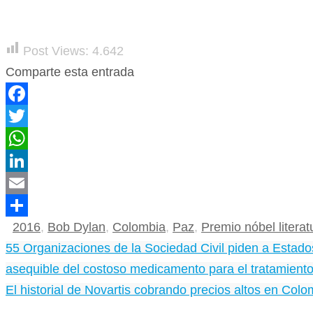
Post Views:
4.642
Comparte esta entrada
Facebook
Twitter
WhatsApp
LinkedIn
Email
2016
,
Bob Dylan
,
Colombia
,
Paz
,
Premio nóbel literat
Compartir
55 Organizaciones de la Sociedad Civil piden a Estados
asequible del costoso medicamento para el tratamiento
El historial de Novartis cobrando precios altos en Colo