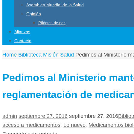
Asamblea Mundial de la Salud
Opinión
Píldoras de paz
Alianzas
Contacto
Home
Biblioteca Misión Salud
Pedimos al Ministerio m
Pedimos al Ministerio mant
reglamentación de medica
admin
septiembre 27, 2016
septiembre 27, 2016
Biblio
acceso a medicamentos
,
Lo nuevo
,
Medicamentos bioló