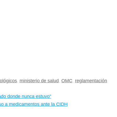
ológicos
,
ministerio de salud
,
OMC
,
reglamentación
stado donde nunca estuvo”
eso a medicamentos ante la CIDH