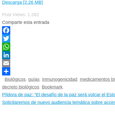
Descarga [2.26 MB]
Post Views:
1.282
Comparte esta entrada
Facebook
Twitter
WhatsApp
LinkedIn
Email
Biológicos
,
guías
,
Inmunogenicidad
,
medicamentos bi
Compartir
decreto biológicos
.
Bookmark
.
Píldora de paz: “El desafío de la paz será volcar el E
Solicitaremos de nuevo audiencia temática sobre acc