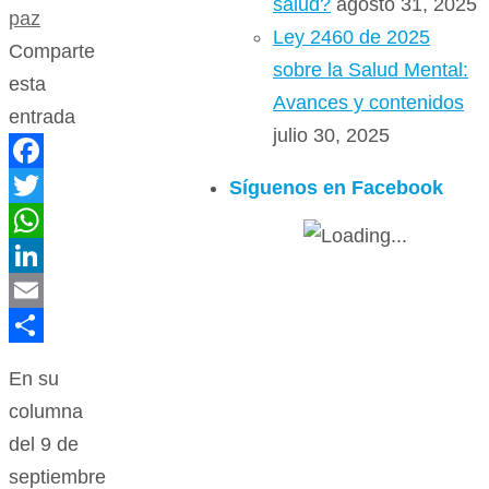
salud?
agosto 31, 2025
paz
Ley 2460 de 2025
Comparte
sobre la Salud Mental:
esta
Avances y contenidos
entrada
julio 30, 2025
Facebook
Síguenos en Facebook
Twitter
WhatsApp
LinkedIn
Email
Compartir
En su
columna
del 9 de
septiembre