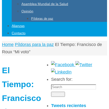
Asamblea Mundial de la Salud
Opinión
Píldoras de paz
Alianzas
Contacto
Home
Píldoras para la paz
El Tiempo: Francisco de
Roux “Mi voto”
El
Search for:
Tiempo:
Search
Francisco
Tweets recientes