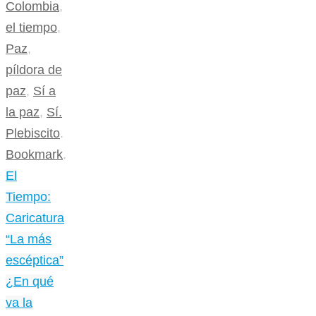
Colombia
,
el tiempo
,
Paz
,
píldora de
paz
,
Sí a
la paz
,
Sí.
Plebiscito
.
Bookmark
.
El
Tiempo:
Caricatura
“La más
escéptica”
¿En qué
va la