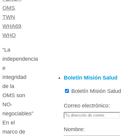
OMS
,
TWN
,
WHA69
,
WHO
“La
independencia
e
integridad
Boletín Misión Salud
de la
Boletín Misión Salud
OMS son
NO-
Correo electrónico:
negociables”
En el
Nombre:
marco de