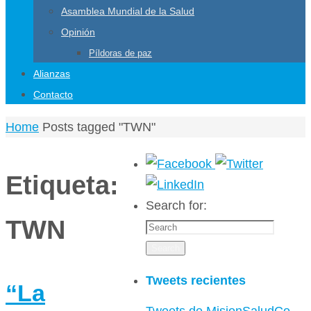
Asamblea Mundial de la Salud
Opinión
Píldoras de paz
Alianzas
Contacto
Home
Posts tagged "TWN"
Etiqueta:
Search for:
TWN
Search
Tweets recientes
“La