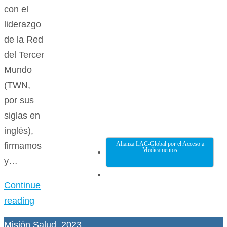
con el
liderazgo
de la Red
del Tercer
Mundo
(TWN,
por sus
siglas en
inglés),
Alianza LAC-Global por el Acceso a
firmamos
Medicamentos
y…
Continue
reading
Misión Salud, 2023