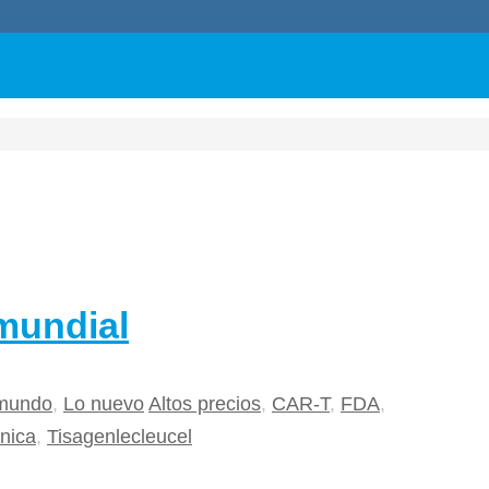
mundial
 mundo
,
Lo nuevo
Altos precios
,
CAR-T
,
FDA
,
énica
,
Tisagenlecleucel