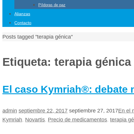
Píldoras de paz
Alianzas
Contacto
Posts tagged "terapia génica"
Etiqueta:
terapia génica
El caso Kymriah®: debate 
admin
septiembre 22, 2017
septiembre 27, 2017
En el
Kymriah
,
Novartis
,
Precio de medicamentos
,
terapia g