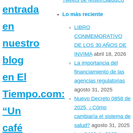
Tweets de MisionSaludCo
entrada
Lo más reciente
en
LIBRO
CONMEMORATIVO
nuestro
DE LOS 30 AÑOS DE
INVIMA
abril 18, 2026
blog
La importancia del
financiamiento de las
en El
agencias regulatorias
agosto 31, 2025
Tiempo.com:
Nuevo Decreto 0858 de
2025, ¿Cómo
“Un
cambiaría el sistema de
café
salud?
agosto 31, 2025