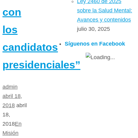
Ley 2460 de 2025
con
sobre la Salud Mental:
Avances y contenidos
los
julio 30, 2025
Síguenos en Facebook
candidatos
presidenciales”
admin
abril 18,
2018
abril
18,
2018
En
Misión