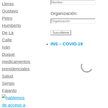
Lleras
,
Gustavo
Organización:
Petro
,
Humberto
De La
Calle
,
INS – COVID-19
Iván
Duque
,
medicamentos
,
presidenciales
,
Salud
,
Sergio
Fajardo