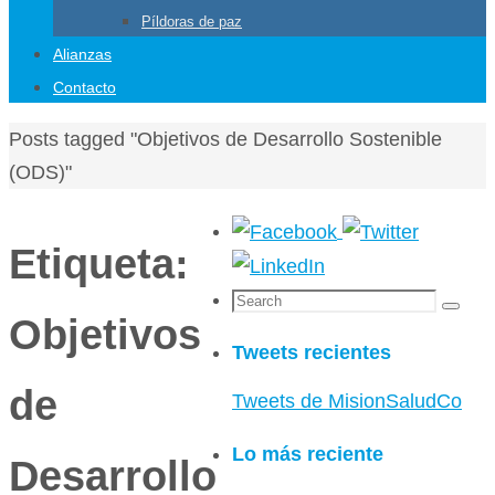
Píldoras de paz
Alianzas
Contacto
Home
Posts tagged "Objetivos de Desarrollo Sostenible
(ODS)"
Etiqueta:
Search
Search
Objetivos
for:
Tweets recientes
de
Tweets de MisionSaludCo
Lo más reciente
Desarrollo