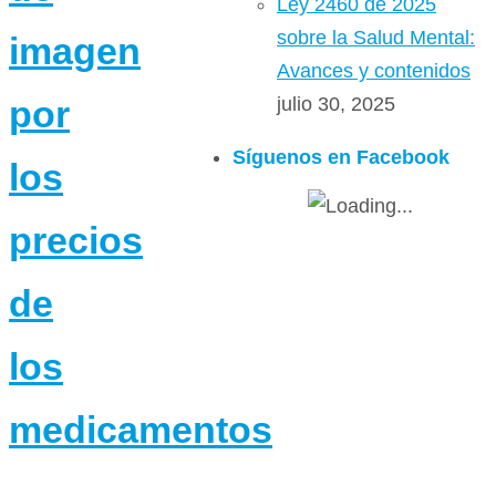
Ley 2460 de 2025
sobre la Salud Mental:
imagen
Avances y contenidos
julio 30, 2025
por
Síguenos en Facebook
los
precios
de
los
medicamentos