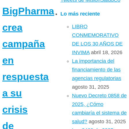
Tweets de MisionSaludCo
BigPharma
Lo más reciente
crea
LIBRO
CONMEMORATIVO
campaña
DE LOS 30 AÑOS DE
INVIMA
abril 18, 2026
en
La importancia del
financiamiento de las
respuesta
agencias regulatorias
agosto 31, 2025
a su
Nuevo Decreto 0858 de
2025, ¿Cómo
crisis
cambiaría el sistema de
salud?
agosto 31, 2025
de