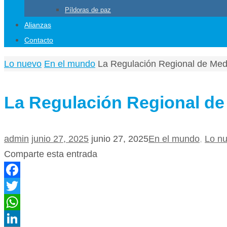
Píldoras de paz
Alianzas
Contacto
Home
Lo nuevo
En el mundo
La Regulación Regional de Me
La Regulación Regional d
admin
junio 27, 2025
junio 27, 2025
En el mundo
,
Lo n
Comparte esta entrada
Facebook
Twitter
WhatsApp