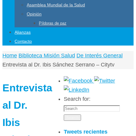
Asamblea Mundial de la Salud
Opinión
Píldoras de paz
Alianzas
Contacto
Home
Biblioteca Misión Salud
De Interés General
Entrevista al Dr. Ibis Sánchez Serrano – Citytv
Entrevista
Search for:
al Dr.
Search
Ibis
Tweets recientes