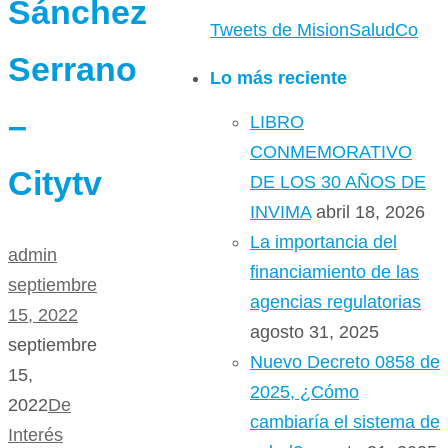
Sánchez
Tweets de MisionSaludCo
Serrano
Lo más reciente
–
LIBRO
CONMEMORATIVO
Citytv
DE LOS 30 AÑOS DE
INVIMA
abril 18, 2026
La importancia del
admin
financiamiento de las
septiembre
agencias regulatorias
15, 2022
agosto 31, 2025
septiembre
Nuevo Decreto 0858 de
15,
2025, ¿Cómo
2022
De
cambiaría el sistema de
Interés